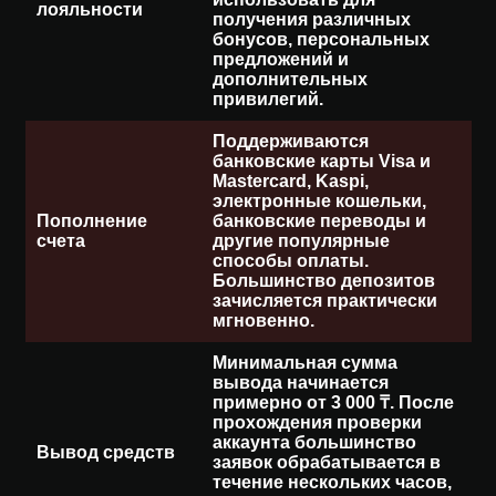
лояльности
получения различных
бонусов, персональных
предложений и
дополнительных
привилегий.
Поддерживаются
банковские карты Visa и
Mastercard, Kaspi,
электронные кошельки,
Пополнение
банковские переводы и
счета
другие популярные
способы оплаты.
Большинство депозитов
зачисляется практически
мгновенно.
Минимальная сумма
вывода начинается
примерно от 3 000 ₸. После
прохождения проверки
аккаунта большинство
Вывод средств
заявок обрабатывается в
течение нескольких часов,