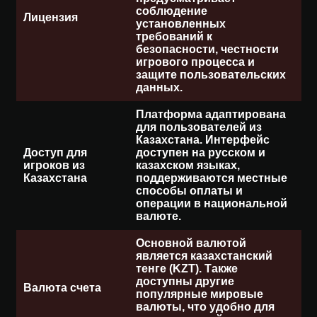
соблюдение
Лицензия
установленных
требований к
безопасности, честности
игрового процесса и
защите пользовательских
данных.
Платформа адаптирована
для пользователей из
Казахстана. Интерфейс
Доступ для
доступен на русском и
игроков из
казахском языках,
Казахстана
поддерживаются местные
способы оплаты и
операции в национальной
валюте.
Основной валютой
является казахстанский
тенге (KZT). Также
доступны другие
Валюта счета
популярные мировые
валюты, что удобно для