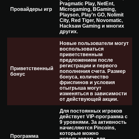
Pragmatic Play, NetEnt,
Провайдеры игр
Microgaming, BGaming,
Playson, Play'n GO, Nolimit
City, Red Tiger, Novomatic,
Hacksaw Gaming и многих
других.
Новые пользователи могут
воспользоваться
приветственным
предложением после
регистрации и первого
Приветственный
пополнения счета. Размер
бонус
бонуса, количество
фриспинов и условия
отыгрыша могут
изменяться в зависимости
от действующей акции.
Для постоянных игроков
действует VIP-программа с
9 уровнями. За активность
начисляются Pincoins,
которые можно
Программа
использовать для